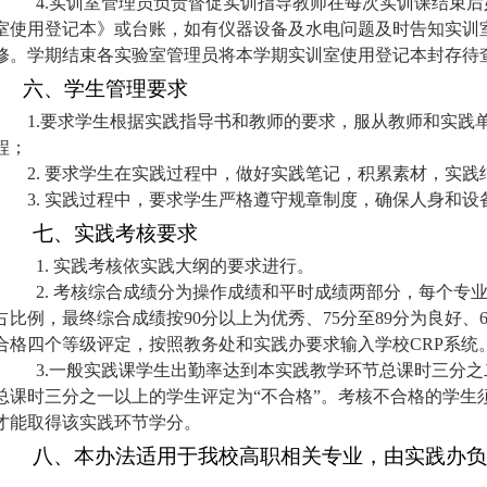
4.
实训室管理员负责督促实训指导教师在每次实训课结束后
室使用登记本》或台账，如有仪器设备及水电问题及时告知实训
修。学期结束各实验室管理员将本学期实训室使用登记本封存待
六、学生管理要求
1.
要求学生根据实践指导书和教师的要求，服从教师和实践
程；
2.
要求学生在实践过程中，做好实践笔记，积累素材，实践
3.
实践过程中，要求学生严格遵守规章制度，确保人身和设
七、实践考核要求
1.
实践考核依实践大纲的要求进行。
2.
考核综合成绩分为操作成绩和平时成绩两部分，每个专
占比例，最终综合成绩按
90
分以上为优秀、
75
分至
89
分为良好、
合格四个等级评定，按照教务处和实践办要求输入学校
CRP
系统
3.
一般实践课学生出勤率达到本实践教学环节总课时三分之
总课时三分之一以上的学生评定为“不合格”。考核不合格的学生
才能取得该实践环节学分。
八、本办法适用于我校高职相关专业，由实践办负