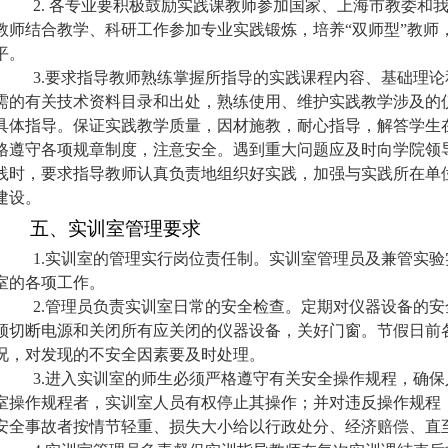
2.
各专业要积极鼓励实践课教师参加国家、上海市教委和
教师结合教学、科研工作参加专业实践锻炼，培养“双师型”教师
平。
3.
要求指导教师熟练掌握所指导的实践课程内容、基础理论
需的有关技术资料目录和出处，熟练使用、维护实践教学涉及的
具体指导。保证实践教学质量，因材施教，耐心指导，解答学生
格遵守各项规章制度，注意安全。遇到重大问题应及时向学院领
践时，要求指导教师认真负责地组织好实践，加强与实践所在单
建设。
五、实训室管理要求
1.
实训室的管理实行岗位责任制。实训室管理员及兼管实验
室的各项工作。
2.
管理员负责实训室日常的安全检查。定期对仪器设备的安
须切断电源和关闭所有应关闭的仪器设备，关好门窗。节假日前
况，对发现的不安全因素要及时处理。
3.
进入实训室的师生必须严格遵守有关安全操作规程，确保
室操作规程者，实训室人员有权停止其操作；并对违反操作规程
安全事故者按情节轻重、损失大小给以行政处分、经济赔偿、直