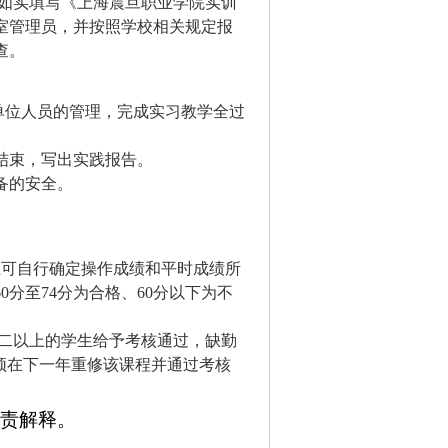
如实填写《上海震旦职业学院实训
室管理员，并按照学校相关规定报
查。
单位人员的管理，完成实习教学全过
结束，写出实践报告。
备的安全。
业可自行确定操作成绩和平时成绩所
60
分至
74
分为合格、
60
分以下为不
。
二以上的学生给予考核通过，缺勤
须在下一年重修该课程并通过考核
责解释。