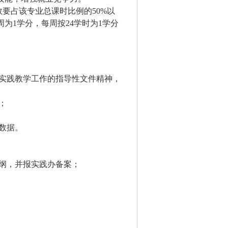
数要占该专业总课时比例的
50%
以
周为
1
学分，每周按
24
学时为
1
学分
实践教学工作的指导性文件精神，
；
数据。
纲，并报实践办备案；